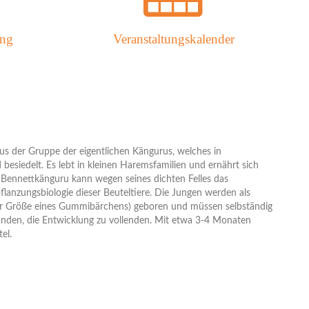
ung
Veranstaltungskalender
r aus der Gruppe der eigentlichen Kängurus, welches in
esiedelt. Es lebt in kleinen Haremsfamilien und ernährt sich
 Bennettkänguru kann wegen seines dichten Felles das
pflanzungsbiologie dieser Beuteltiere. Die Jungen werden als
der Größe eines Gummibärchens) geboren und müssen selbständig
rbunden, die Entwicklung zu vollenden. Mit etwa 3-4 Monaten
el.