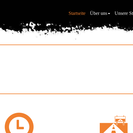
Startseite
Über uns
Unsere St
ebnis: ZOO Landau in der P
Tieren auf der Spur ...