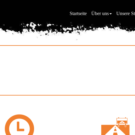
Startseite
Über uns
Unsere St
ebnis: ZOO Landau in der P
Tieren auf der Spur ...