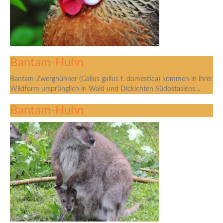
Bantam-Huhn
Bantam-Zwerghühner (Gallus gallus f. domestica) kommen in ihrer
Wildform ursprünglich in Wald und Dickichten Südostasiens…
Bantam-Huhn