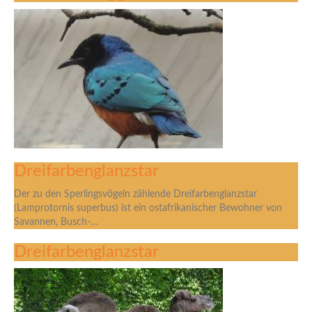
Dreifarbenglanzstar
Der zu den Sperlingsvögeln zählende Dreifarbenglanzstar
(Lamprotornis superbus) ist ein ostafrikanischer Bewohner von
Savannen, Busch-…
Dreifarbenglanzstar