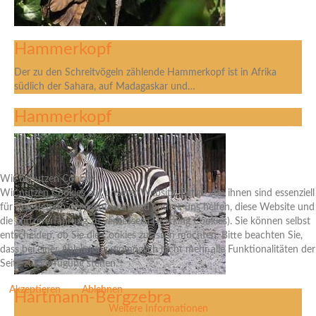
Hammerkopf
Der zu den Schreitvögeln zählende Hammerkopf ist in Afrika
südlich der Sahara, auf Madagaskar und…
Hammerkopf
Wir benutzen Cookies
Wir nutzen Cookies auf unserer Website. Einige von ihnen sind essenziell
für den Betrieb der Seite, während andere uns helfen, diese Website und
die Nutzererfahrung zu verbessern (Tracking Cookies). Sie können selbst
entscheiden, ob Sie die Cookies zulassen möchten. Bitte beachten Sie,
dass bei einer Ablehnung womöglich nicht mehr alle Funktionalitäten der
Seite zur Verfügung stehen.
Akzeptieren
Ablehnen
Hartmann-Bergzebra
Weitere Informationen