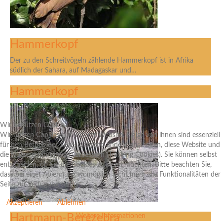
Hammerkopf
Der zu den Schreitvögeln zählende Hammerkopf ist in Afrika
südlich der Sahara, auf Madagaskar und…
Hammerkopf
Wir benutzen Cookies
Wir nutzen Cookies auf unserer Website. Einige von ihnen sind essenziell
für den Betrieb der Seite, während andere uns helfen, diese Website und
die Nutzererfahrung zu verbessern (Tracking Cookies). Sie können selbst
entscheiden, ob Sie die Cookies zulassen möchten. Bitte beachten Sie,
dass bei einer Ablehnung womöglich nicht mehr alle Funktionalitäten der
Seite zur Verfügung stehen.
Akzeptieren
Ablehnen
Hartmann-Bergzebra
Weitere Informationen