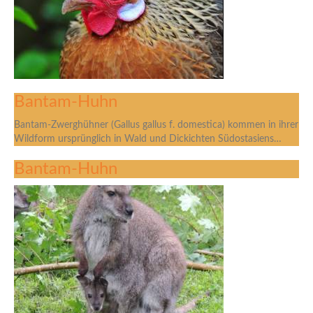
Bantam-Huhn
Bantam-Zwerghühner (Gallus gallus f. domestica) kommen in ihrer
Wildform ursprünglich in Wald und Dickichten Südostasiens…
Bantam-Huhn