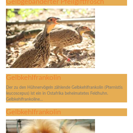
Gelbgebänderter Pfeilgiftfrosch
Gelbkehlfrankolin
Der zu den Hühnervögeln zählende Gelbkehlfrankolin (Pternistis
leucoscepus) ist ein in Ostafrika beheimatetes Feldhuhn.
Gelbkehlfrankoline…
Gelbkehlfrankolin