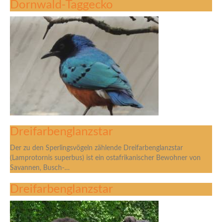
Dornwald-Taggecko
Dreifarbenglanzstar
Der zu den Sperlingsvögeln zählende Dreifarbenglanzstar
(Lamprotornis superbus) ist ein ostafrikanischer Bewohner von
Savannen, Busch-…
Dreifarbenglanzstar